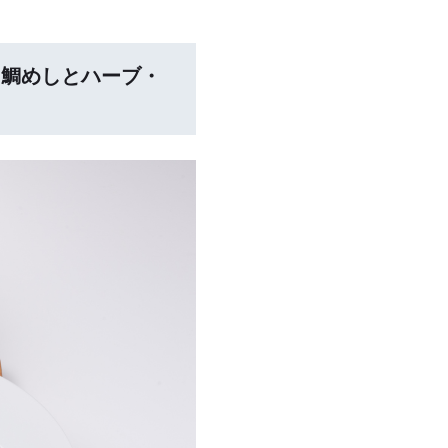
ィ鯛めしとハーブ・