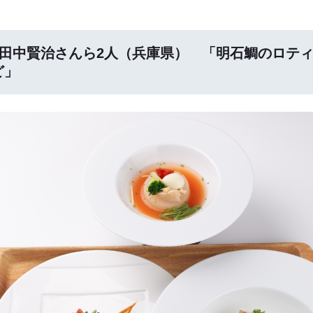
 田中賢治さんら2人（兵庫県） 「明石鯛のロテ
ど」