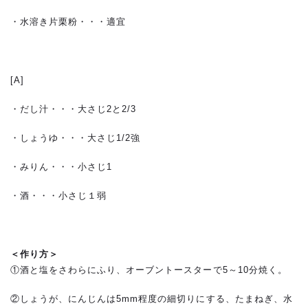
・水溶き片栗粉・・・適宜
[A]
・だし汁・・・大さじ2と2/3
・しょうゆ・・・大さじ1/2強
・みりん・・・小さじ1
・酒・・・小さじ１弱
＜作り方＞
①酒と塩をさわらにふり、オーブントースターで5～10分焼く。
②しょうが、にんじんは5mm程度の細切りにする、たまねぎ、水