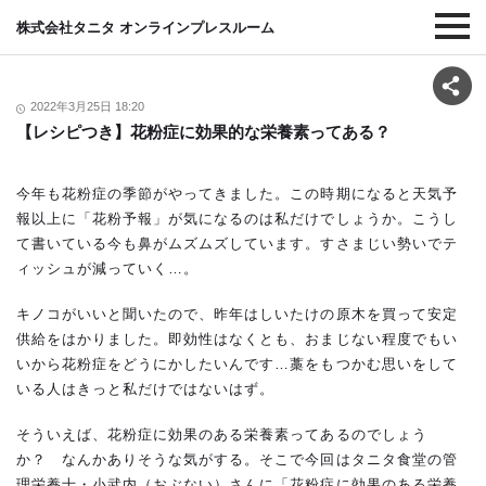
株式会社タニタ オンラインプレスルーム
2022年3月25日 18:20
【レシピつき】花粉症に効果的な栄養素ってある？
今年も花粉症の季節がやってきました。この時期になると天気予
報以上に「花粉予報」が気になるのは私だけでしょうか。こうし
て書いている今も鼻がムズムズしています。すさまじい勢いでテ
ィッシュが減っていく…。
キノコがいいと聞いたので、昨年はしいたけの原木を買って安定
供給をはかりました。即効性はなくとも、おまじない程度でもい
いから花粉症をどうにかしたいんです…藁をもつかむ思いをして
いる人はきっと私だけではないはず。
そういえば、花粉症に効果のある栄養素ってあるのでしょう
か？ なんかありそうな気がする。そこで今回はタニタ食堂の管
理栄養士・小武内（おぶない）さんに「花粉症に効果のある栄養