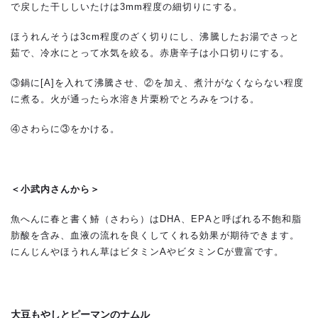
で戻した干ししいたけは3mm程度の細切りにする。
ほうれんそうは3cm程度のざく切りにし、沸騰したお湯でさっと
茹で、冷水にとって水気を絞る。赤唐辛子は小口切りにする。
③鍋に[A]を入れて沸騰させ、②を加え、煮汁がなくならない程度
に煮る。火が通ったら水溶き片栗粉でとろみをつける。
④さわらに③をかける。
＜小武内さんから＞
魚へんに春と書く鰆（さわら）はDHA、EPAと呼ばれる不飽和脂
肪酸を含み、血液の流れを良くしてくれる効果が期待できます。
にんじんやほうれん草はビタミンAやビタミンCが豊富です。
大豆もやしとピーマンのナムル