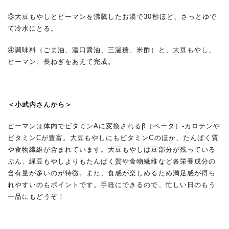
③大豆もやしとピーマンを沸騰したお湯で30秒ほど、さっとゆで
て冷水にとる。
④調味料（ごま油、濃口醤油、三温糖、米酢）と、大豆もやし、
ピーマン、長ねぎをあえて完成。
＜小武内さんから＞
ピーマンは体内でビタミンAに変換されるβ（ベータ）-カロテンや
ビタミンCが豊富。大豆もやしにもビタミンCのほか、たんぱく質
や食物繊維が含まれています。大豆もやしは豆部分が残っている
ぶん、緑豆もやしよりもたんぱく質や食物繊維など各栄養成分の
含有量が多いのが特徴。また、食感が楽しめるため満足感が得ら
れやすいのもポイントです。手軽にできるので、忙しい日のもう
一品にもどうぞ！