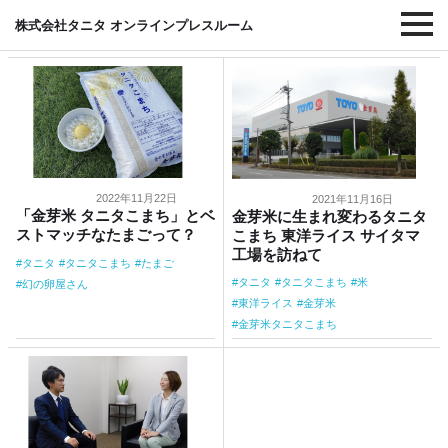
#タニタこまち
株式会社タニタ オンラインプレスルーム
2022年11月22日
2021年11月16日
「金芽米 タニタこまち」とベ
金芽米に生まれ変わるタニタ
ストマッチなたまごって？
こまち 東洋ライス サイタマ
工場を訪ねて
タニタ
タニタこまち
たまご
タニタ
タニタこまち
米
幻の卵屋さん
東洋ライス
金芽米
金芽米タニタこまち